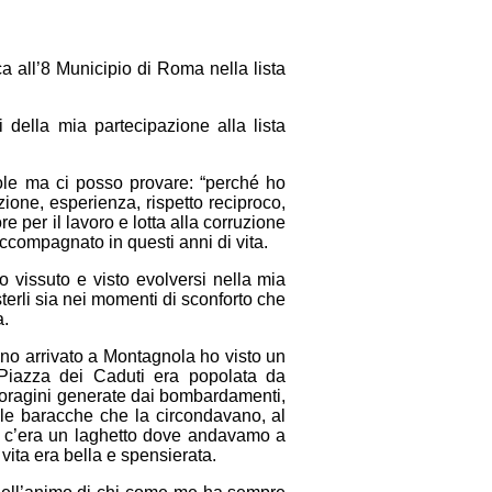
ca all’8 Municipio di Roma nella lista
 della mia partecipazione alla lista
ole ma ci posso provare: “perché ho
zione, esperienza, rispetto reciproco,
re per il lavoro e lotta alla corruzione
accompagnato in questi anni di vita.
ho vissuto e visto evolversi nella mia
sterli sia nei momenti di sconforto che
a.
no arrivato a Montagnola ho visto un
a Piazza dei Caduti era popolata da
 voragini generate dai bombardamenti,
le baracche che la circondavano, al
o c’era un laghetto dove andavamo a
vita era bella e spensierata.