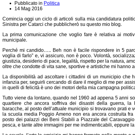
Pubblicato in
Politica
14 Mag 2016
Comincia oggi un ciclo di articoli sulla mia candidatura politi
Sinistra per Catarci che pubblicherò su questo mio blog.
La prima comunicazione che voglio fare è relativa ai motivi
municipale.
Perché mi candido….. Beh non è facile rispondere in 5 par
voglia di farlo” e, vi assicuro, non è poco. Volontà, socializza
giustizia, desiderio di pace, legalità, rispetto per la natura, amo
oltre che condotte di vita sane, sportive e artistiche mi hanno 
La disponibilità ad ascoltare i cittadini di un municipio che 
infanzia per, seguirli cercando di dare il meglio di me per assi
in quelli di felicità è uno dei motori della mia campagna politic
Tutto viene da lontano, quando nel 1960 ad appena 5 anni so
quartiere che ancora soffriva dei disastri della guerra, l
baracche, al posto dell’attuale municipio si trovavano prati e
la scuola media Poggio Ameno non era ancora costruita fra 
posto dei palazzi dei Beni Stabili a Piazzale del Caravaggi
pesca, e tante altre immagini per me indimenticabili, eppure la 