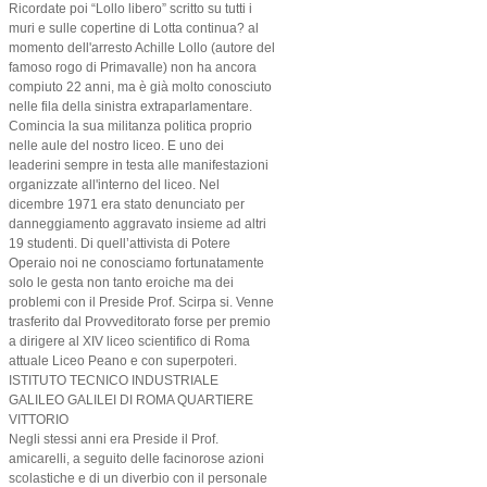
Ricordate poi “Lollo libero” scritto su tutti i
muri e sulle copertine di Lotta continua? al
momento dell'arresto Achille Lollo (autore del
famoso rogo di Primavalle) non ha ancora
compiuto 22 anni, ma è già molto conosciuto
nelle fila della sinistra extraparlamentare.
Comincia la sua militanza politica proprio
nelle aule del nostro liceo. E uno dei
leaderini sempre in testa alle manifestazioni
organizzate all'interno del liceo. Nel
dicembre 1971 era stato denunciato per
danneggiamento aggravato insieme ad altri
19 studenti. Di quell’attivista di Potere
Operaio noi ne conosciamo fortunatamente
solo le gesta non tanto eroiche ma dei
problemi con il Preside Prof. Scirpa si. Venne
trasferito dal Provveditorato forse per premio
a dirigere al XIV liceo scientifico di Roma
attuale Liceo Peano e con superpoteri.
ISTITUTO TECNICO INDUSTRIALE
GALILEO GALILEI DI ROMA QUARTIERE
VITTORIO
Negli stessi anni era Preside il Prof.
amicarelli, a seguito delle facinorose azioni
scolastiche e di un diverbio con il personale