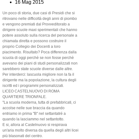
16 Mag 2015
Un poco di storia, due casi di Presidi che si
ritrovano nelle difficoltà degli anni di piombo
e
vengono premiati dal Provveditorato a
dirigere scuole maxi sperimentali che hanno
potere assoluto sulla ricerca del personale a
chiamata diretta e possono costruire il
proprio Collegio dei Docenti a loro
piacimento. Risultato? Poca differenza dalla
scuola di oggi perchè se non fosse perchè
avevano dei piani di studi personalizzati non
sarebbero state scuole diverse dalle altre.
Per interderci: lascuola migliore non la fa il
dirigente ma la popolazione, la cultura degli
iscritti ed i programmi personalizzati.
LICEO CASTELNUOVO DI ROMA
QUARTIERE TRIONFALE.
"La scuola moderna, tutta di prefabbricati, ci
accolse nelle sue braccia da quando
entriamo in prima "B" nel settantatré a
quando la lasciammo nel settantotto.
E si, allora al Castelnuovo si respirava
un'aria molto diversa da quella degli altri licei
più blasonati del centro.