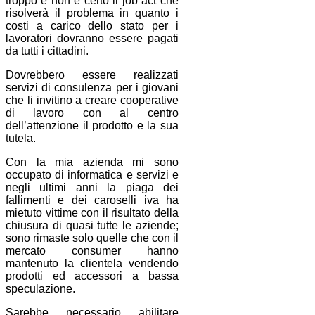
troppo e non è certo il job act che
risolverà il problema in quanto i
costi a carico dello stato per i
lavoratori dovranno essere pagati
da tutti i cittadini.
Dovrebbero essere realizzati
servizi di consulenza per i giovani
che li invitino a creare cooperative
di lavoro con al centro
dell’attenzione il prodotto e la sua
tutela.
Con la mia azienda mi sono
occupato di informatica e servizi e
negli ultimi anni la piaga dei
fallimenti e dei caroselli iva ha
mietuto vittime con il risultato della
chiusura di quasi tutte le aziende;
sono rimaste solo quelle che con il
mercato consumer hanno
mantenuto la clientela vendendo
prodotti ed accessori a bassa
speculazione.
Sarebbe necessario abilitare