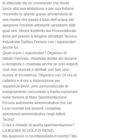
fu attaccato da un commando che diede
fuoco alla sua abitazione e per sua fortuna
l'incendio fu spento grazie all'intervento di
mia madre che passò il tubo dell'acqua per
spegnere l'incendi altrimenti sarebbero stati
guai seri. Venne trasferito dal Provveditorato
forse per premio a dirigere all'Istituto Tecnico
Industriale Galileo Ferraris con i superpoteri
anche lui.
Quali erano i superpoteri? Organico di
istituto riservato, chiamata diretta dei docenti
a domanda o chiamata anche se solo esperti
cioè non laureati e abilitati, per fare una
scuola di eccellenza. Organico con 14 ore di
cattedra e 4 ore a disposizione per
supplenze brevi, pino personalizzato di
insegnamento concordato a livello nazionale
nelle riunioni di Maxi Sperimentazione.
Piccola autonomia amministrativa che nei
Licei normali era assenti, completa
autonomia amministrativa negli Istituti
Tecnici.
Cosa è rimasto di quella sperimentazione?
LA BUONA SCUOLA DI RENZI.
Ma qualcuno ci ha interpellato in merito? Ma